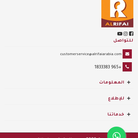
للتواصل
customerservice@alrifaiarabia.com
+965 1833383
+
المعلومات
+
للإطلاع
+
خدماتنا