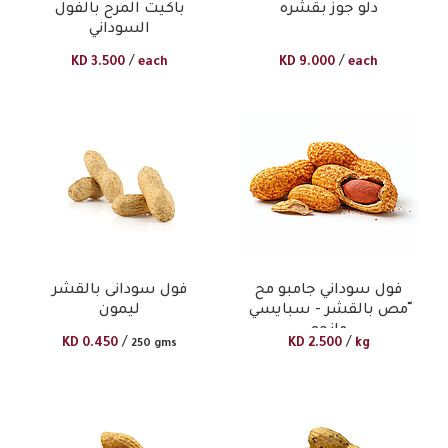
دلو جوز بقشره
باكيت المرح بالفول
السوداني
/
/
KD
3.500
each
KD
9.000
each
فول سوداني جامبو مح
فول سودانى بالقشر
ّمص بالقشر - سبايسي
ليمون
مانجو
/
/
KD
0.450
KD
2.500
kg
250 gms