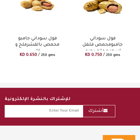
فول سوداني
فول سوداني جامبو
جامبومحمص فلفل
محمص بالقشرملح و
اسود و ملح بحرى
خل
/
/
KD
0.650
KD
0.750
250 gms
250 gms
للإشتراك بالنشرة الإلكترونية
أشترك