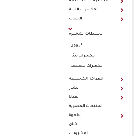
الـمـكـسـرات الـمـحـمـصـة
المكسرات النيئة
الحبوب
الـخـلـطـات الـمـمـيـزة
فيوجن
مكسرات نيئة
مكسرات محمصة
الـفـواكـه الـمـجـفـفـة
التمور
الهدايا
المنتجات العضوية
القهوة
شاى
المشروبات