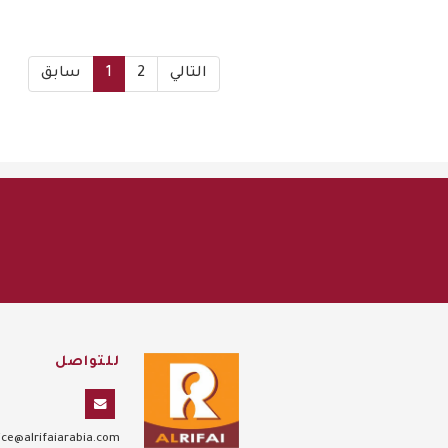
التالي
2
1
سابق
للتواصل
ce@alrifaiarabia.com