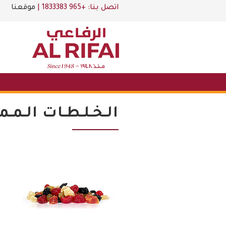
اتصل بنا:
+965 1833383
|
موقعنا
الـخـلـطـات الـمـمـ