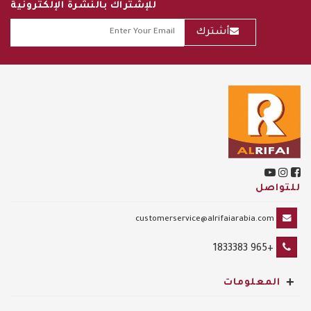
للإشتراك بالنشرة الإلكترونية
أشترك
للتواصل
customerservice@alrifaiarabia.com
+965 1833383
+
المعلومات