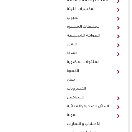
الـمـكـسـرات الـمـحـمـصـة
المكسرات النيئة
الحبوب
الـخـلـطـات الـمـمـيـزة
الـفـواكـه الـمـجـفـفـة
التمور
الهدايا
المنتجات العضوية
القهوة
شاى
المشروبات
السناكس
البدائل الصحية والغذائية
المونة
الأعشاب و البهارات