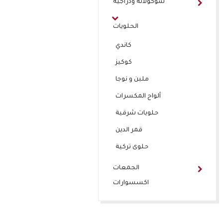
شوكولاتة ودراجيه
الحلويات
كاندي
كوكيز
ملبن و نوجا
ألواح المكسرات
حلويات شرقية
قمر الدين
حلوى تركية
الجمعات
اكسسوارات