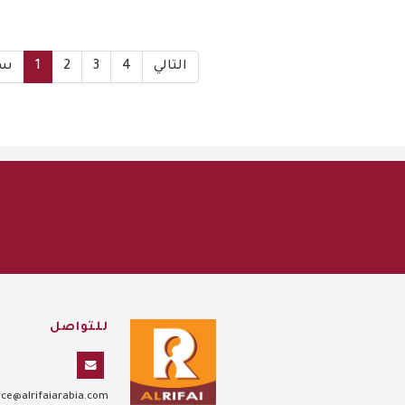
التالي
4
3
2
1
سا
للتواصل
ce@alrifaiarabia.com