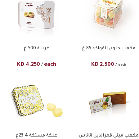
مكعب حلوى الفواكه 85 غ
غريبة 500 غ
KD
4.250
each
KD
2.500
/
/
each
مكعب مينى قمرالدين أناناس
علكة مستكة 23.4غ