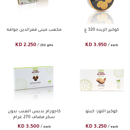
كوكيز الزبدة 320 غ
مكعب مينى قمرالدين جوافه
KD
2.250
KD
3.950
/
/
250 gms
each
كوكيز اللوز- كيتو
كاجورام بدبس العنب بدون
سكر مضاف 270 غرام
KD
3.500
KD
3.250
/
/
each
each