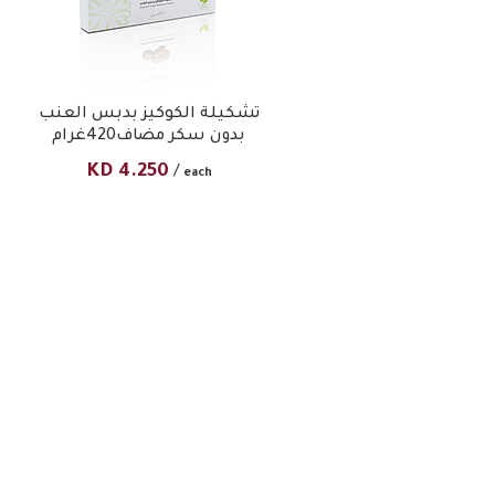
تشكيلة الكوكيز بدبس العنب
بدون سكر مضاف420غرام
KD
4.250
/
each