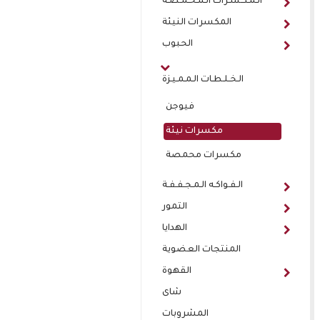
الـمـكـسـرات الـمـحـمـصـة
المكسرات النيئة
الحبوب
الـخـلـطـات الـمـمـيـزة
فيوجن
مكسرات نيئة
مكسرات محمصة
الـفـواكـه الـمـجـفـفـة
التمور
الهدايا
المنتجات العضوية
القهوة
شاى
المشروبات