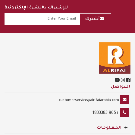
للإشتراك بالنشرة الإلكترونية
أشترك
للتواصل
customerservice@alrifaiarabia.com
+965 1833383
+
المعلومات