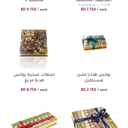
المجففة المحشية
محشية 2
الخشبية الفاخرة
/
/
KD
9.750
KD
7.750
each
each
بوكس هدايا ملبن
خلطات صحية بوكس
مستطيل
هدية مربع
/
/
KD
8.750
KD
2.750
each
each