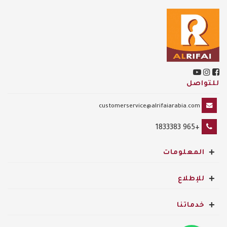
للتواصل
customerservice@alrifaiarabia.com
+965 1833383
+
المعلومات
+
للإطلاع
+
خدماتنا