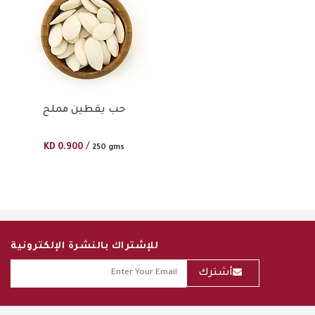
حب يقطين مملح
/
KD
0.900
250 gms
للإشتراك بالنشرة الإلكترونية
أشترك