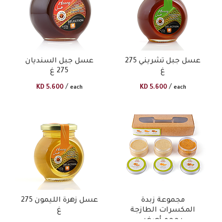
عسل جبل تشريني 275
عسل جبل السنديان
غ
275 غ
/
/
KD
5.600
KD
5.600
each
each
مجموعة زبدة
عسل زهرة الليمون 275
المكسرات الطازجة
غ
بحجم أصغر