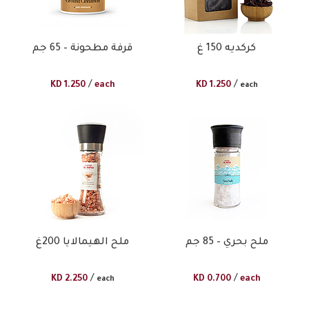
كركديه 150 غ
قرفة مطحونة – 65 جم​
/
/
KD
1.250
each
KD
1.250
each
ملح بحري – 85 جم​
ملح الهيمالايا 200غ
/
/
KD
2.250
KD
0.700
each
each