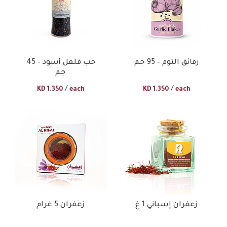
رقائق الثوم – 95 جم​
حب فلفل أسود – 45
جم
/
/
KD
1.350
each
KD
1.350
each
زعفران إسباني 1 غ
زعفران 5 غرام