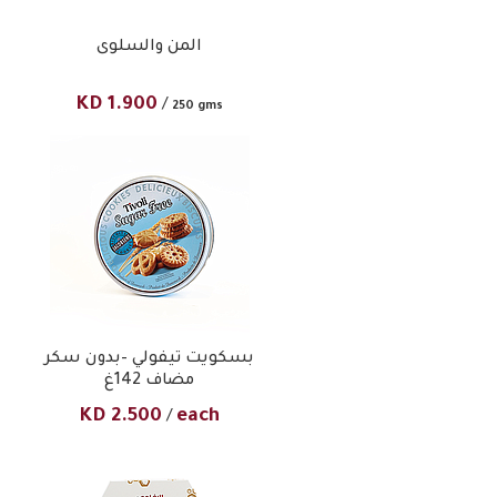
المن والسلوى
KD
1.900
/
250 gms
بسكويت تيفولي –بدون سكر
مضاف 142غ
KD
2.500
each
/