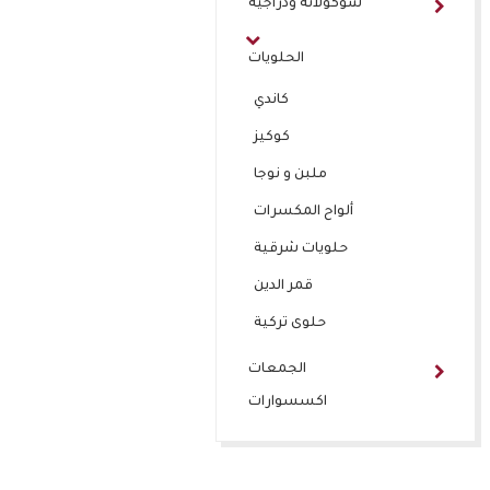
شوكولاتة ودراجيه
الحلويات
كاندي
كوكيز
ملبن و نوجا
ألواح المكسرات
حلويات شرقية
قمر الدين
حلوى تركية
الجمعات
اكسسوارات