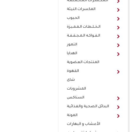
الـمـكـسـرات الـمـحـمـصـة
المكسرات النيئة
الحبوب
الـخـلـطـات الـمـمـيـزة
الـفـواكـه الـمـجـفـفـة
التمور
الهدايا
المنتجات العضوية
القهوة
شاى
المشروبات
السناكس
البدائل الصحية والغذائية
المونة
الأعشاب و البهارات