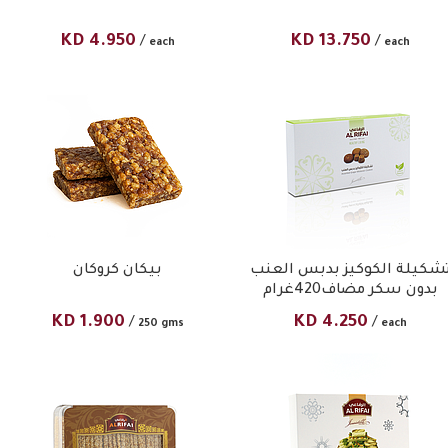
KD
4.950
KD
13.750
/
/
each
each
شكيلة الكوكيز بدبس العنب
بيكان كروكان
بدون سكر مضاف420غرام
KD
1.900
KD
4.250
/
/
250 gms
each