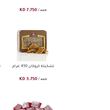
KD
7.750
/
each
تشكيلة كروكان 450 غرام
ت
KD
3.750
/
each