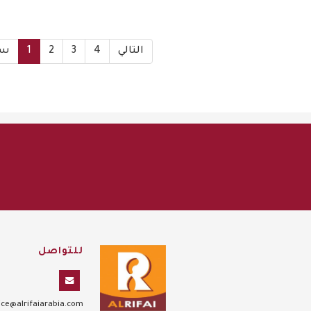
التالي
4
3
2
1
سا
للتواصل
ce@alrifaiarabia.com