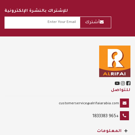
للإشتراك بالنشرة الإلكترونية
أشترك
للتواصل
customerservice@alrifaiarabia.com
+965 1833383
+
المعلومات