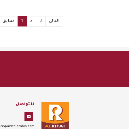
التالي
3
2
1
سابق
للتواصل
ce@alrifaiarabia.com