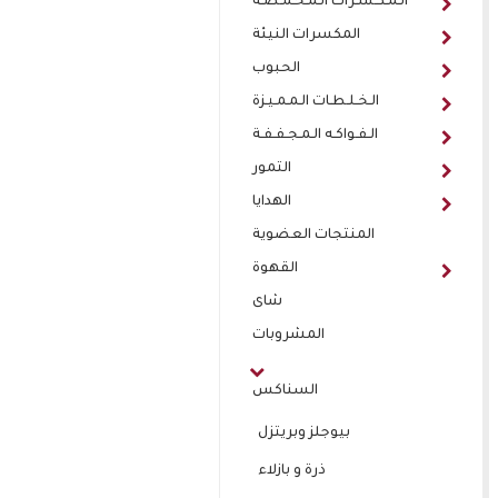
الـمـكـسـرات الـمـحـمـصـة
المكسرات النيئة
الحبوب
الـخـلـطـات الـمـمـيـزة
الـفـواكـه الـمـجـفـفـة
التمور
الهدايا
المنتجات العضوية
القهوة
شاى
المشروبات
السناكس
بيوجلز وبريتزل
ذرة و بازلاء