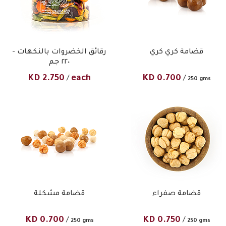
قضامة كري كري
رقائق الخضروات بالنكهات -
٢٢٠ جم
KD
2.750
each
KD
0.700
/
/
250 gms
قضامة صفراء
قضامة مشكلة
KD
0.700
KD
0.750
/
/
250 gms
250 gms