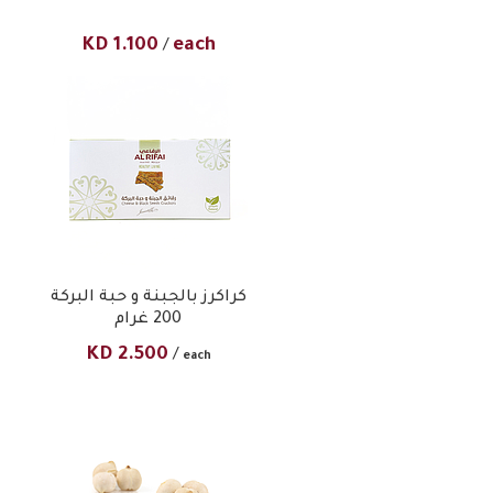
KD
1.100
each
/
كراكرز بالجبنة و حبة البركة
200 غرام
KD
2.500
/
each