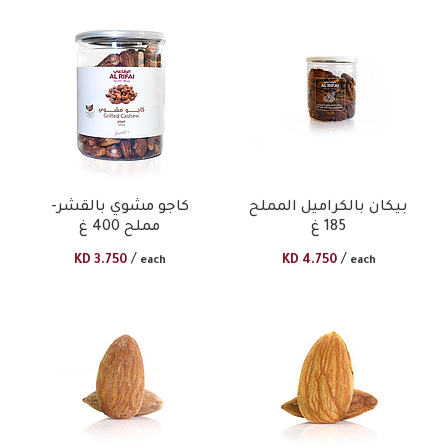
بيكان بالكراميل المملح
كاجو مشوي بالقشر-
185 غ
مملح 400 غ
/
/
KD
3.750
KD
4.750
each
each