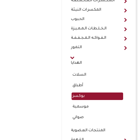
الـمـكـسـرات الـمـحـمـصـة
المكسرات النيئة
الحبوب
الـخـلـطـات الـمـمـيـزة
الـفـواكـه الـمـجـفـفـة
التمور
الهدايا
السلات
أطباق
بوكسز
موسمية
صواني
المنتجات العضوية