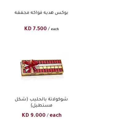
بوكس هديه فواكه مجففه
KD
7.500
/
each
شوكولاتة بالحليب (شكل
مستطيل)
KD
9.000
each
/