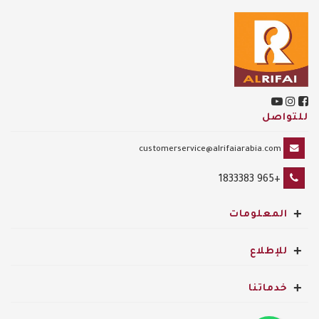
للتواصل
customerservice@alrifaiarabia.com
+965 1833383
+
المعلومات
+
للإطلاع
+
خدماتنا