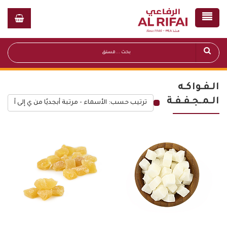
الـفـواكـه
الـمـجـفـفـة
ترتيب حسب: الأسماء - مرتبة أبجديًا من ي إلى أ
قائمة أسعار عامة