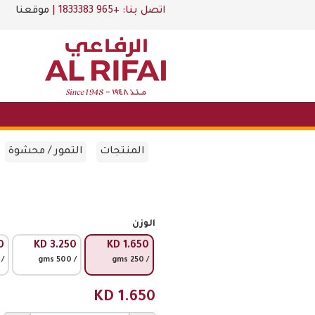
اتصل بنا:
+965 1833383
|
موقعنا
المنتجات
التمور / محشوة
الوزن
0
KD
3.250
KD
1.650
 750 gms
/ 500 gms
/ 250 gms
KD
1.650