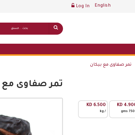
English
Log In
تمر صفاوى مع بيكان
تمر صفاوى مع ب
قائمة أسعار عامة
KD
6.500
KD
4.90
/ kg
/