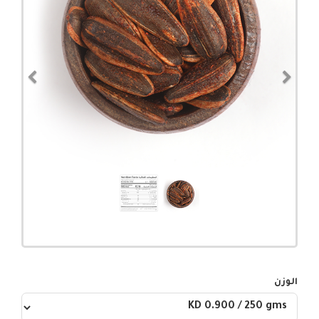
evious
Next
الوزن