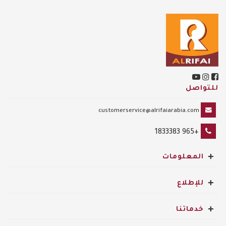
للتواصل
customerservice@alrifaiarabia.com
+965 1833383
+
المعلومات
+
للإطلاع
+
خدماتنا