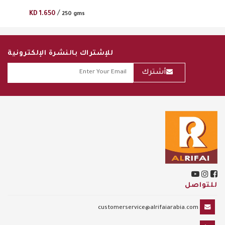
/
KD
1.650
250 gms
للإشتراك بالنشرة الإلكترونية
أشترك
للتواصل
customerservice@alrifaiarabia.com