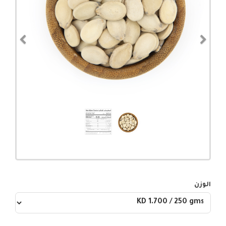
evious
Next
الوزن