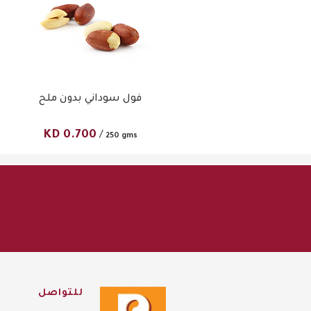
فول سوداني كريكوس
فول سوداني بدون ملح
KD
0.700
KD
0.700
/
/
250 gms
250 gms
للتواصل