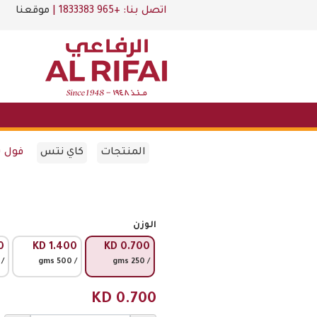
اتصل بنا:
+965 1833383
|
موقعنا
المنتجات
كاي نتس
فول س
الوزن
0
KD
1.400
KD
0.700
 750 gms
/ 500 gms
/ 250 gms
KD
0.700