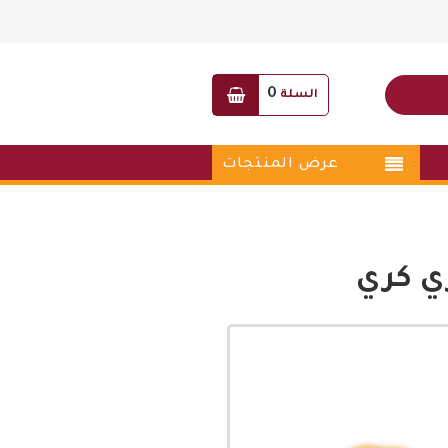
0
السلة
عرض المنتجات
ي كري