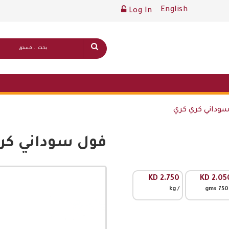
English
Log In
وداني كري كري
فول سوداني كر
قائمة أسعار عامة
KD
2.750
KD
2.05
/ kg
/