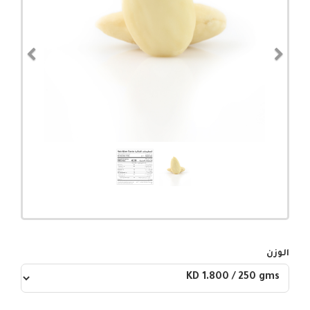
evious
Next
الوزن