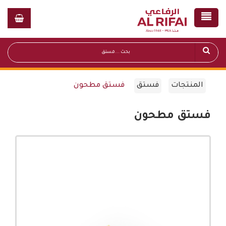
المنتجات
فستق
فستق مطحون
فستق مطحون