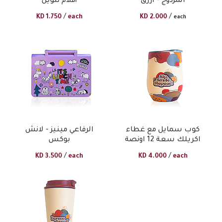
المزدوج - أزرق
أقلام تلوين
/
/
KD
1.750
each
KD
2.000
each
كوب سمايل مع غطاء
الرفاعي مينيز - لانش
اكريلك سعة 12 اونصة
بوكس
/
/
KD
3.500
each
KD
4.000
each