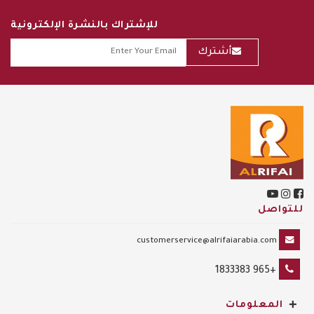
للإشتراك بالنشرة الإلكترونية
أشترك
للتواصل
customerservice@alrifaiarabia.com
+965 1833383
+
المعلومات